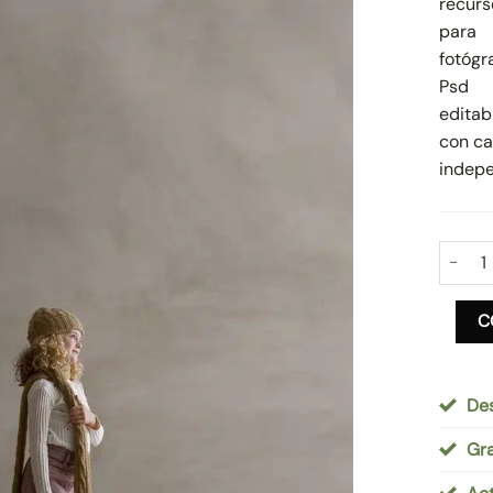
Pack 4
C
De
Gra