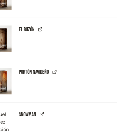
El Buzón
Portón Navideño
Snowman