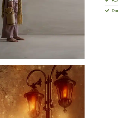
Act
De