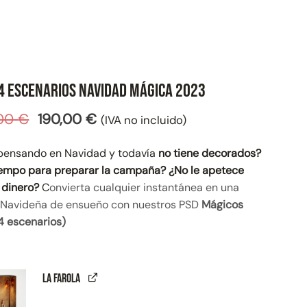
4 Escenarios Navidad Mágica 2023
El
El
,00
€
190,00
€
(IVA no incluido)
precio
precio
original
actual
pensando en Navidad y todavía
no tiene decorados?
era:
es:
iempo para preparar la campaña? ¿No le apetece
225,00 €.
190,00 €.
 dinero?
C
onvierta cualquier instantánea en una
 Navideña de ensueño con nuestros PSD
Mágicos
4 escenarios)
La Farola