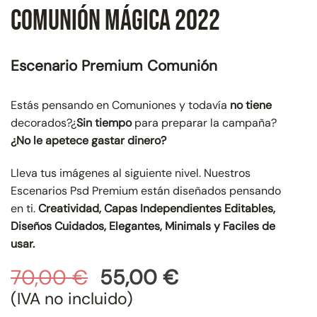
Comunión Mágica 2022
Escenario Premium Comunión
Estás pensando en Comuniones y todavía
no tiene
decorados?¿
Sin tiempo
para preparar la campaña?
¿No le apetece gastar dinero?
Lleva tus imágenes al siguiente nivel. Nuestros
Escenarios Psd Premium están diseñados pensando
en ti.
Creatividad, Capas Independientes Editables,
Diseños Cuidados, Elegantes, Minimals y Faciles de
usar.
El
El
70,00
€
55,00
€
precio
precio
(IVA no incluido)
original
actual