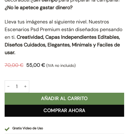
¿No le apetece gastar dinero?
Lleva tus imágenes al siguiente nivel. Nuestros
Escenarios Psd Premium están diseñados pensando
en ti.
Creatividad, Capas Independientes Editables,
Diseños Cuidados, Elegantes, Minimals y Faciles de
usar.
El
El
70,00
€
55,00
€
(IVA no incluido)
precio
precio
original
actual
era:
es:
Comunión Mágica 2022 cantidad
70,00 €.
55,00 €.
AÑADIR AL CARRITO
COMPRAR AHORA
Gratis Video de Uso