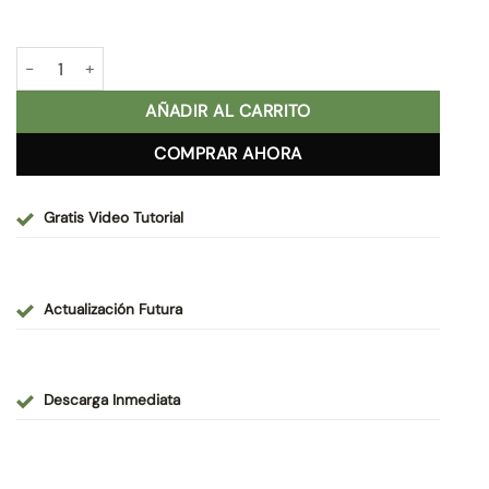
era:
es:
70,00 €.
55,00 €.
Comunión Mágica 2022 cantidad
AÑADIR AL CARRITO
COMPRAR AHORA
Gratis Video Tutorial
Actualización Futura
Descarga Inmediata