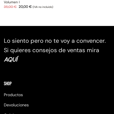
Volumen I
El
El
35,00
€
20,00
€
(IVA no incluido)
precio
precio
original
actual
era:
es:
35,00 €.
20,00 €.
Lo siento pero no te voy a convencer.
Si quieres consejos de ventas mira
AQUÍ
Shop
Productos
Devoluciones