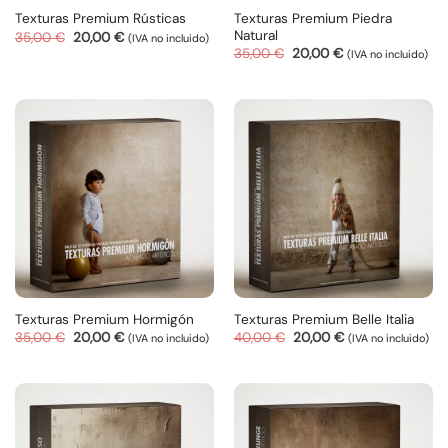
Texturas Premium Piedra
Texturas Premium Rústicas
Natural
El
El
35,00
€
20,00
€
(IVA no incluido)
precio
precio
El
El
35,00
€
20,00
€
(IVA no incluido)
original
actual
precio
precio
era:
es:
original
actual
35,00 €.
20,00 €.
era:
es:
35,00 €.
20,00 €.
Texturas Premium Hormigón
Texturas Premium Belle Italia
El
El
El
El
35,00
€
20,00
€
40,00
€
20,00
€
(IVA no incluido)
(IVA no incluido)
precio
precio
precio
precio
original
actual
original
actual
era:
es:
era:
es:
35,00 €.
20,00 €.
40,00 €.
20,00 €.