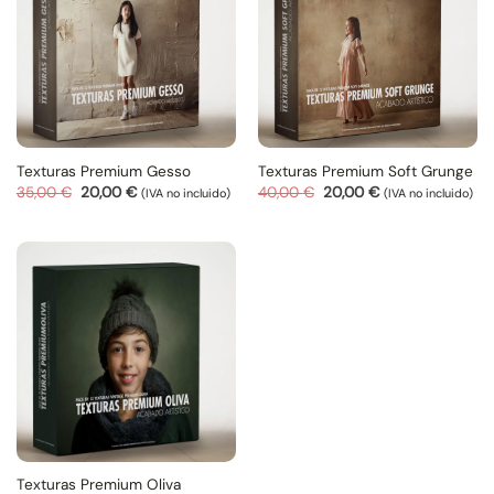
Texturas Premium Gesso
Texturas Premium Soft Grunge
El
El
El
El
35,00
€
20,00
€
40,00
€
20,00
€
(IVA no incluido)
(IVA no incluido)
precio
precio
precio
precio
original
actual
original
actual
era:
es:
era:
es:
35,00 €.
20,00 €.
40,00 €.
20,00 €.
Texturas Premium Oliva