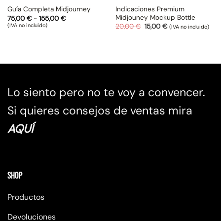
Indicaciones Premium
Guía Completa Midjourney
Midjouney Mockup Bottle
Rango
75,00
€
-
155,00
€
de
(IVA no incluido)
El
El
20,00
€
15,00
€
(IVA no incluido)
precios:
precio
precio
desde
original
actual
75,00 €
era:
es:
hasta
20,00 €.
15,00 €.
155,00 €
Lo siento pero no te voy a convencer.
Si quieres consejos de ventas mira
AQUÍ
Shop
Productos
Devoluciones