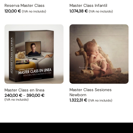
Reserva Master Class
Master Class Infantil
120,00
€
1.074,38
€
(IVA no incluido)
(IVA no incluido)
Master Class Sesiones
Master Class en línea
Newborn
Rango
240,00
€
-
390,00
€
de
(IVA no incluido)
1.322,31
€
(IVA no incluido)
precios:
desde
240,00 €
hasta
390,00 €