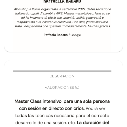
Raffaella Badano
Hace un a
calificac
Workshop a Roma organizzato, a settembre 2022, dall'Associazione
como en 
italiana fotografi di bambini AIFB. Manuel meraviglioso. Non so se
tene
mi ha incantato di più la sua umanità, umiltà, generosità e
comprob
disponibilità o la incredibile creatività. Che dire, grazie Manuel è
misma
stata un'esperienza che ripeterei immediatamente. Muchas gracias
incr
Raffaella Badano
/
Google
DESCRIPCIÓN
VALORACIONES (0)
Master Class intensivo para una sola persona
con sesión en directo con críos.
Podrá ver
todas las técnicas necesaria para el correcto
desarrollo de una sesión. etc.
La duración del