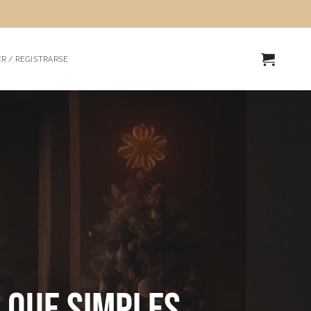
R / REGISTRARSE
 que simples