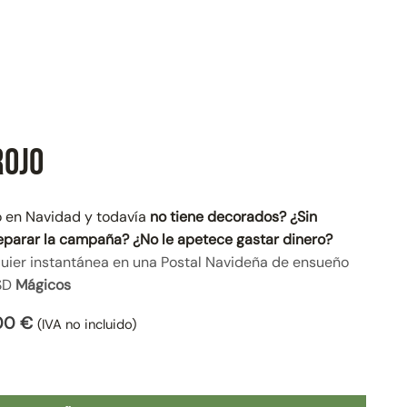
Rojo
 en Navidad y todavía
no tiene decorados?
¿Sin
eparar la campaña? ¿No le apetece gastar dinero?
quier instantánea en una Postal Navideña de ensueño
SD
Mágicos
El
,00
€
(IVA no incluido)
cio
precio
inal
actual
ntidad
es:
00 €.
75,00 €.