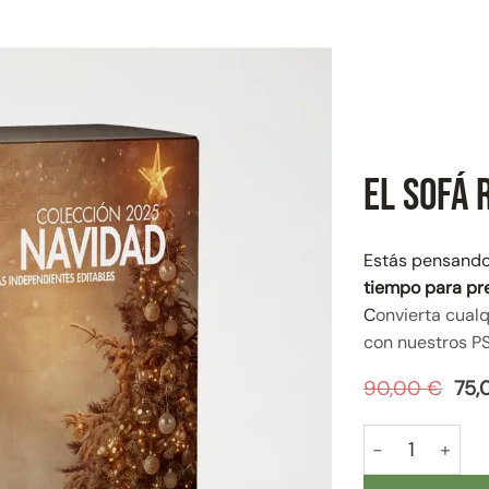
El Sofá 
Estás pensando
tiempo para pr
C
onvierta cual
con nuestros P
El
90,00
€
75
pre
orig
El Sofá Rojo ca
era:
90,