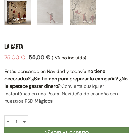
La Carta
El
El
75,00
€
55,00
€
(IVA no incluido)
precio
precio
original
actual
Estás pensando en Navidad y todavía
no tiene
era:
es:
decorados?
¿Sin tiempo para preparar la campaña? ¿No
75,00 €.
55,00 €.
le apetece gastar dinero?
C
onvierta cualquier
instantánea en una Postal Navideña de ensueño con
nuestros PSD
Mágicos
La Carta cantidad