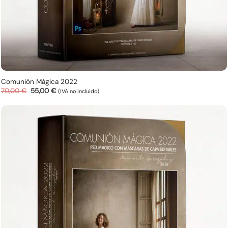
Comunión Mágica 2022
El
El
70,00
€
55,00
€
(IVA no incluido)
precio
precio
original
actual
era:
es:
70,00 €.
55,00 €.