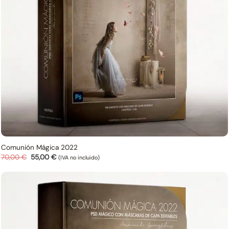
Comunión Mágica 2022
El
El
70,00
€
55,00
€
(IVA no incluido)
precio
precio
original
actual
era:
es:
70,00 €.
55,00 €.