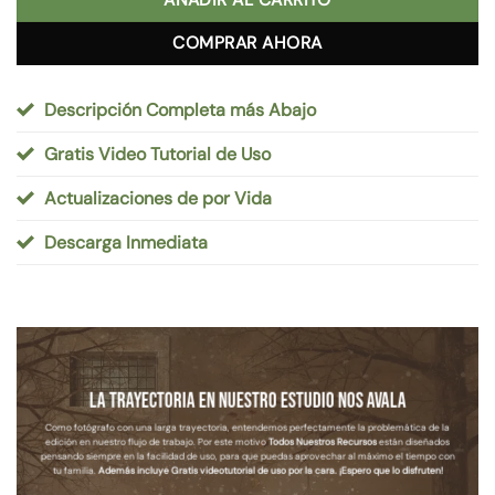
AÑADIR AL CARRITO
COMPRAR AHORA
Descripción Completa más Abajo
Gratis Video Tutorial de Uso
Actualizaciones de por Vida
Descarga Inmediata
La Trayectoria en nuestro Estudio nos Avala
Como fotógrafo con una larga trayectoria, entendemos perfectamente la problemática de la
edición en nuestro flujo de trabajo. Por este motivo
Todos Nuestros Recursos
están diseñados
pensando siempre en la facilidad de uso, para que puedas aprovechar al máximo el tiempo con
tu familia.
Además incluye Gratis videotutorial de uso por la cara. ¡Espero que lo disfruten!