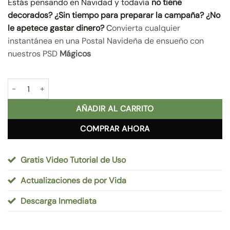
Estás pensando en Navidad y todavía
no tiene
era:
es:
75,00 €.
55,00 €.
decorados?
¿Sin tiempo para preparar la campaña? ¿No
le apetece gastar dinero?
C
onvierta cualquier
instantánea en una Postal Navideña de ensueño con
nuestros PSD
Mágicos
La Carta cantidad
AÑADIR AL CARRITO
COMPRAR AHORA
Gratis Video Tutorial de Uso
Actualizaciones de por Vida
Descarga Inmediata