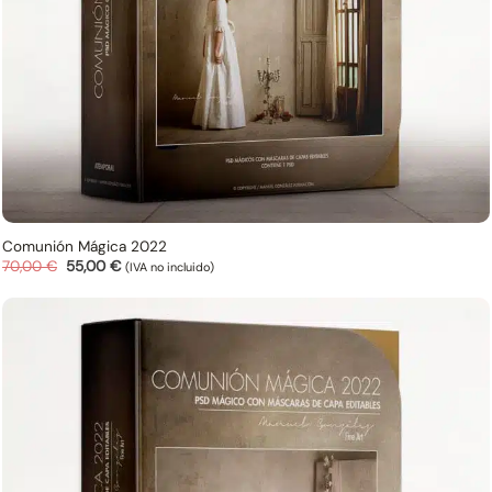
Comunión Mágica 2022
El
El
70,00
€
55,00
€
(IVA no incluido)
precio
precio
original
actual
era:
es:
70,00 €.
55,00 €.