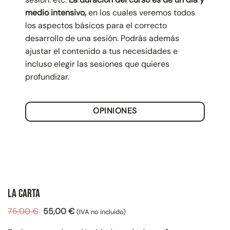
medio intensivo,
en los cuales veremos todos
los aspectos básicos para el correcto
desarrollo de una sesión. Podrás además
ajustar el contenido a tus necesidades e
incluso elegir las sesiones que quieres
profundizar.
OPINIONES
La Carta
El
El
75,00
€
55,00
€
(IVA no incluido)
precio
precio
original
actual