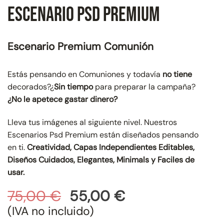
Escenario Psd Premium
Escenario Premium Comunión
Estás pensando en Comuniones y todavía
no tiene
decorados?¿
Sin tiempo
para preparar la campaña?
¿No le apetece gastar dinero?
Lleva tus imágenes al siguiente nivel. Nuestros
Escenarios Psd Premium están diseñados pensando
en ti.
Creatividad, Capas Independientes Editables,
Diseños Cuidados, Elegantes, Minimals y Faciles de
usar.
El
El
75,00
€
55,00
€
precio
precio
(IVA no incluido)
original
actual