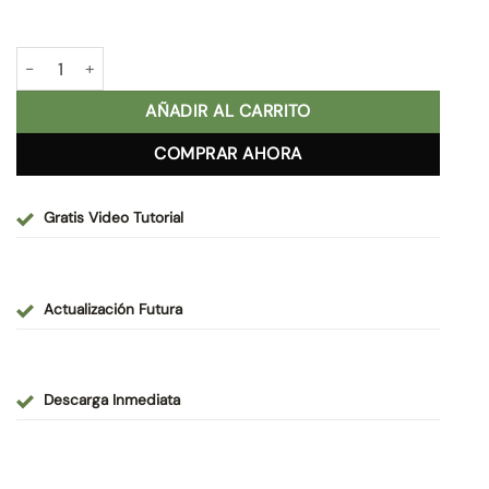
era:
es:
75,00 €.
55,00 €.
Escenario Psd Premium cantidad
AÑADIR AL CARRITO
COMPRAR AHORA
Gratis Video Tutorial
Actualización Futura
Descarga Inmediata