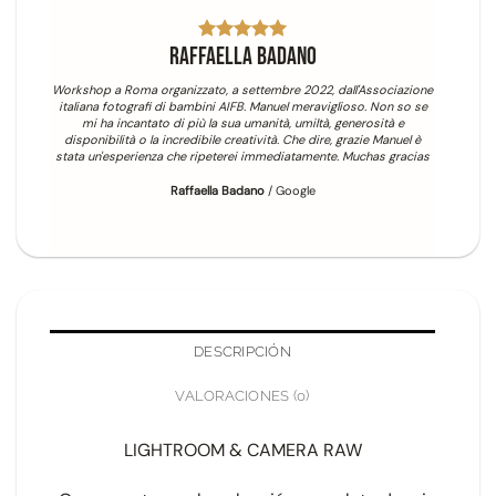
H
Raffaella Badano
Hace un añ
calificaci
Workshop a Roma organizzato, a settembre 2022, dall'Associazione
como en u
italiana fotografi di bambini AIFB. Manuel meraviglioso. Non so se
tener
mi ha incantato di più la sua umanità, umiltà, generosità e
comproba
disponibilità o la incredibile creatività. Che dire, grazie Manuel è
misma 
stata un'esperienza che ripeterei immediatamente. Muchas gracias
incre
Raffaella Badano
/
Google
DESCRIPCIÓN
VALORACIONES (0)
LIGHTROOM & CAMERA RAW