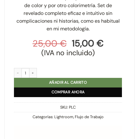
de color y por otro colorimetría. Set de
revelado completo eficaz e intuitivo sin
complicaciones ni historias, como es habitual
en mi metodología.
El
El
25,00
€
15,00
€
precio
precio
(IVA no incluido)
original
actual
era:
es:
Presets Lightroom Colorimetría cantidad
25,00 €.
15,00 €.
AÑADIR AL CARRITO
COMPRAR AHORA
SKU:
PLC
Categorías:
Lightroom
,
Flujo de Trabajo