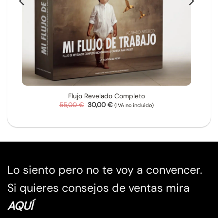
Flujo Revelado Completo
El
El
55,00
€
30,00
€
(IVA no incluido)
precio
precio
original
actual
era:
es:
55,00 €.
30,00 €.
Lo siento pero no te voy a convencer.
Si quieres consejos de ventas mira
AQUÍ